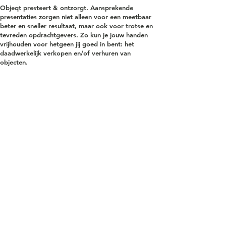
Objeqt presteert & ontzorgt. Aansprekende
presentaties zorgen niet alleen voor een meetbaar
beter en sneller resultaat, maar ook voor trotse en
tevreden opdrachtgevers. Zo kun je jouw handen
vrijhouden voor hetgeen jij goed in bent: het
daadwerkelijk verkopen en/of verhuren van
objecten.
OVER JEROEN