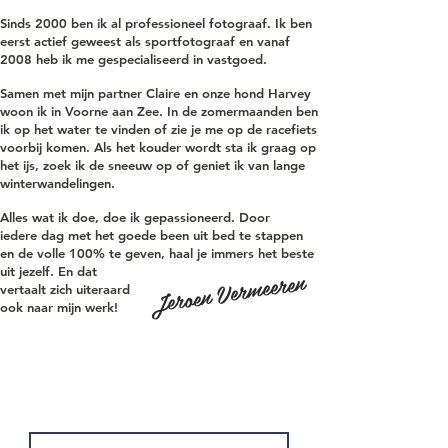
Sinds 2000 ben ik al professioneel fotograaf. Ik ben
eerst actief geweest als sportfotograaf en vanaf
2008 heb ik me gespecialiseerd in vastgoed.
Samen met mijn partner Claire en onze hond Harvey
woon ik in Voorne aan Zee. In de zomermaanden ben
ik op het water te vinden of zie je me op de racefiets
voorbij komen. Als het kouder wordt sta ik graag op
het ijs, zoek ik de sneeuw op of geniet ik van lange
winterwandelingen.
Alles wat ik doe, doe ik
gepassioneerd.
Door
iedere
dag met het goede been uit
bed te stappen
en
de
volle
100% te geven,
haal
je
immers het beste
uit jezelf. En dat
Jeroen Vermeeren
vertaalt zich uiteraard
ook naar mijn werk!
CONTACT