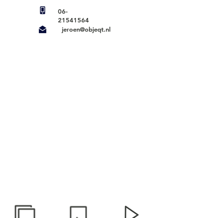
06-
21541564
jeroen@objeqt.nl
DIENSTEN